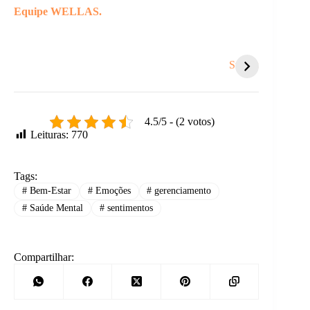
Equipe WELLAS.
Coisas que te
5 sinais de que é
Você s
sugam energia e
hora de um
tanto
Stories
você nem nota.
recomeço.
respei
outro
4.5/5 - (2 votos)
Leituras:
770
Tags:
#
Bem-Estar
#
Emoções
#
gerenciamento
#
Saúde Mental
#
sentimentos
Compartilhar: