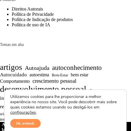
Direitos Autorais
Política de Privacidade
Política de Indicação de produtos
Política de uso de IA
Temas em alta
artigos
autoconhecimento
Autoajuda
Autocuidado
autoestima
bem estar
Bem-Estar
crescimento pessoal
Comportamento
desenvolvimento pessoal
dicas
Utilizamos cookies para lhe proporcionar a melhor
Motivação
inspiração
produtividade
Projetos autorais
experiência no nosso site. Você pode descobrir mais sobre
Reflexões
Reflexões de Vida
reflexão
quais cookies estamos usando ou desligá-los em
configurações
.
Saúde Mental
superação
resiliência
relacionamentos
textos curtos
vídeos
Ok, entendi.
Avctoris Copyright ©
2026 -
WELLAS | Pensamentos &
Ideias
- Todos os direitos reservados | Proibida cópia total ou