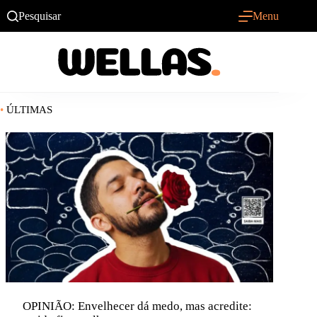
Pular
Pesquisar
Menu
para
o
conteúdo
•
ÚLTIMAS
OPINIÃO: Envelhecer dá medo, mas acredite: