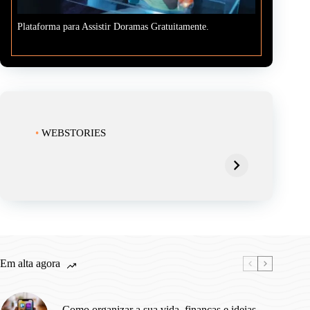
Plataforma para Assistir Doramas Gratuitamente.
•
WEBSTORIES
Achadinhos na Shopee para o seu
Coisas q
Natal!
você nem
Em alta agora
Como organizar a sua vida, finanças e ideias