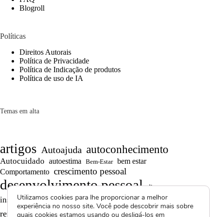
Blogroll
Políticas
Direitos Autorais
Política de Privacidade
Política de Indicação de produtos
Política de uso de IA
Temas em alta
artigos
autoconhecimento
Autoajuda
Autocuidado
autoestima
bem estar
Bem-Estar
crescimento pessoal
Comportamento
desenvolvimento pessoal
dicas
Utilizamos cookies para lhe proporcionar a melhor
Motivação
inspiração
produtividade
Projetos autorais
experiência no nosso site. Você pode descobrir mais sobre
Reflexões
Reflexões de Vida
reflexão
quais cookies estamos usando ou desligá-los em