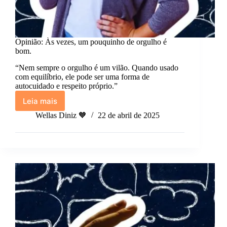
Opinião: Às vezes, um pouquinho de orgulho é
bom.
“Nem sempre o orgulho é um vilão. Quando usado
com equilíbrio, ele pode ser uma forma de
autocuidado e respeito próprio.”
Leia mais
Opinião:
Às
Wellas Diniz 🧡
22 de abril de 2025
vezes,
um
pouquinho
de
orgulho
é
bom.