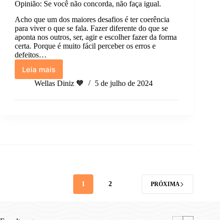
Opinião: Se você não concorda, não faça igual.
Acho que um dos maiores desafios é ter coerência
para viver o que se fala. Fazer diferente do que se
aponta nos outros, ser, agir e escolher fazer da forma
certa. Porque é muito fácil perceber os erros e
defeitos…
Leia mais
Opinião:
Se
Wellas Diniz 🧡
5 de julho de 2024
você
não
concorda,
não
faça
igual.
1
2
PRÓXIMA