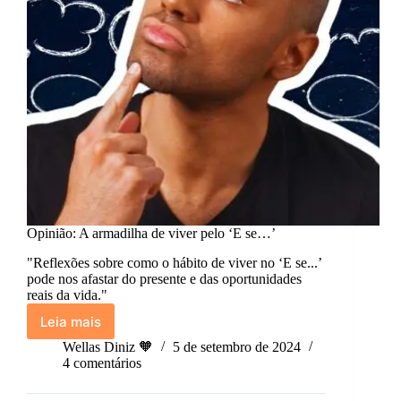
Opinião: A armadilha de viver pelo ‘E se…’
"Reflexões sobre como o hábito de viver no ‘E se...’
pode nos afastar do presente e das oportunidades
reais da vida."
Leia mais
Opinião:
A
Wellas Diniz 🧡
5 de setembro de 2024
armadilha
4 comentários
de
viver