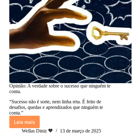
Opinião: A verdade sobre o sucesso que ninguém te
conta.
“Sucesso não é sorte, nem linha reta. É feito de
desafios, quedas e aprendizados que ninguém te
conta.”
Leia mais
Opinião:
A
Wellas Diniz 🧡
13 de março de 2025
verdade