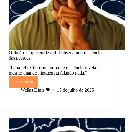
Opinião: O que eu descobri observando o silêncio
das pessoas.
“Uma reflexão sobre tudo que o silêncio revela,
mesmo quando ninguém tá falando nada.”
Leia mais
Opinião:
O
Wellas Diniz 🧡
15 de julho de 2025
que
eu
descobri
observando
o
silêncio
das