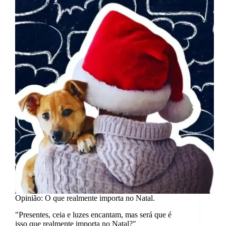
conforto
não
existe.
Opinião: O que realmente importa no Natal.
"Presentes, ceia e luzes encantam, mas será que é
isso que realmente importa no Natal?"