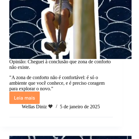
Opinião: Cheguei à conclusão que zona de conforto
não existe.
"A zona de conforto não é confortável: é só o
ambiente que você conhece, e é preciso coragem
para explorar o novo."
Leia mais
Opinião:
Cheguei
Wellas Diniz 🧡
5 de janeiro de 2025
à
conclusão
que
zona
de