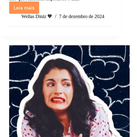
Leia mais
Opinião:
O
Wellas Diniz 🧡
7 de dezembro de 2024
que
realmente
importa
no
Natal.