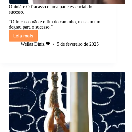
Opinião: O fracasso é uma parte essencial do
sucesso.
“O fracasso não é o fim do caminho, mas sim um
degrau para o sucesso.”
Leia mais
Opinião:
O
Wellas Diniz 🧡
5 de fevereiro de 2025
fracasso
é
uma
parte
essencial
do
sucesso.