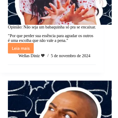
Opinião: Não seja um babaquinha só pra se encaixar.
"Por que perder sua essência para agradar os outros
é uma escolha que não vale a pena."
Leia mais
Opinião:
Não
Wellas Diniz 🧡
5 de novembro de 2024
seja
um
babaquinha
só
pra
se
encaixar.