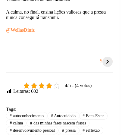
A calma, no final, ensina lições valiosas que a pressa
nunca conseguirá transmitir.
@WellasDiniz
Achadinhos na
Coisas que te
5 sina
Shopee para o seu
sugam energia e
hora 
Stories
Natal!
você nem nota.
recom
4/5 - (4 votos)
Leituras:
602
Tags:
#
autoconhecimento
#
Autocuidado
#
Bem-Estar
#
calma
#
das minhas fases nascem frases
#
desenvolvimento pessoal
#
pressa
#
reflexão