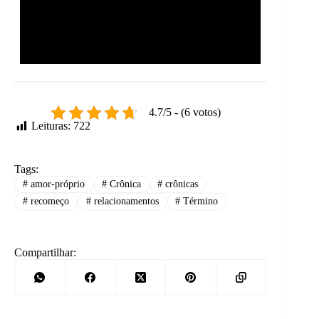
4.7/5 - (6 votos)
Leituras:
722
Tags:
#
amor-próprio
#
Crônica
#
crônicas
#
recomeço
#
relacionamentos
#
Término
Compartilhar: