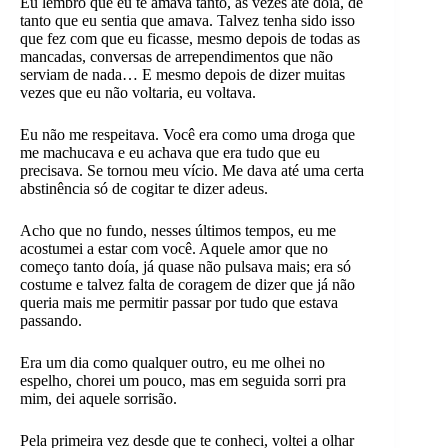
Eu lembro que eu te amava tanto, às vezes até doía, de
tanto que eu sentia que amava. Talvez tenha sido isso
que fez com que eu ficasse, mesmo depois de todas as
mancadas, conversas de arrependimentos que não
serviam de nada… E mesmo depois de dizer muitas
vezes que eu não voltaria, eu voltava.
Eu não me respeitava. Você era como uma droga que
me machucava e eu achava que era tudo que eu
precisava. Se tornou meu vício. Me dava até uma certa
abstinência só de cogitar te dizer adeus.
Acho que no fundo, nesses últimos tempos, eu me
acostumei a estar com você. Aquele amor que no
começo tanto doía, já quase não pulsava mais; era só
costume e talvez falta de coragem de dizer que já não
queria mais me permitir passar por tudo que estava
passando.
Era um dia como qualquer outro, eu me olhei no
espelho, chorei um pouco, mas em seguida sorri pra
mim, dei aquele sorrisão.
Pela primeira vez desde que te conheci, voltei a olhar