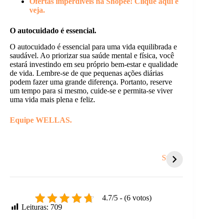
Ofertas imperdíveis na Shopee! Clique aqui e
veja.
O autocuidado é essencial.
O autocuidado é essencial para uma vida equilibrada e
saudável. Ao priorizar sua saúde mental e física, você
estará investindo em seu próprio bem-estar e qualidade
de vida. Lembre-se de que pequenas ações diárias
podem fazer uma grande diferença. Portanto, reserve
um tempo para si mesmo, cuide-se e permita-se viver
uma vida mais plena e feliz.
Equipe WELLAS.
Coisas que te
Por que você
Você s
sugam energia e
sempre atrai o
tanto
Stories
você nem nota.
mesmo tipo de
respei
pessoa?
outro
4.7/5 - (6 votos)
Leituras:
709