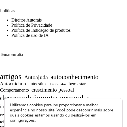
Políticas
Direitos Autorais
Política de Privacidade
Política de Indicação de produtos
Política de uso de IA
Temas em alta
artigos
autoconhecimento
Autoajuda
Autocuidado
autoestima
bem estar
Bem-Estar
crescimento pessoal
Comportamento
desenvolvimento pessoal
dicas
Utilizamos cookies para lhe proporcionar a melhor
Motivação
inspiração
produtividade
Projetos autorais
experiência no nosso site. Você pode descobrir mais sobre
Reflexões
Reflexões de Vida
reflexão
quais cookies estamos usando ou desligá-los em
configurações
.
Saúde Mental
superação
resiliência
relacionamentos