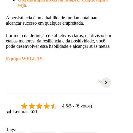
veja.
A persistência é uma habilidade fundamental para
alcançar sucesso em qualquer empreitada.
Por meio da definição de objetivos claros, da divisão em
etapas menores, da resiliência e da positividade, você
pode desenvolver essa habilidade e alcançar suas metas.
Equipe WELLAS.
5 sinais de que é
Você se respeita
5 sina
hora de um
tanto quanto
você e
Stories
recomeço.
respeita os
sabot
outros?
perceb
4.5/5 - (6 votos)
Leituras:
651
Tags: