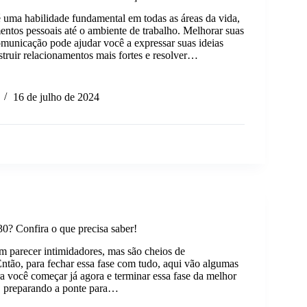
uma habilidade fundamental em todas as áreas da vida,
entos pessoais até o ambiente de trabalho. Melhorar suas
omunicação pode ajudar você a expressar suas ideias
struir relacionamentos mais fortes e resolver…
r
16 de julho de 2024
ades
cação.
0? Confira o que precisa saber!
 parecer intimidadores, mas são cheios de
ntão, para fechar essa fase com tudo, aqui vão algumas
ra você começar já agora e terminar essa fase da melhor
, preparando a ponte para…