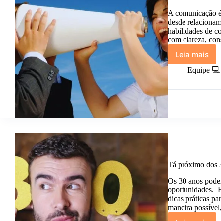
A comunicação é 
desde relacionam
habilidades de c
com clareza, con
Leia mais
Como
Melhora
Equipe 💻
Suas
Habilid
de
Comuni
Tá próximo dos 3
Os 30 anos podem
oportunidades. E
dicas práticas pa
maneira possível