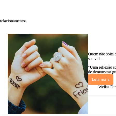
relacionamentos
Quem não solta a
sua vida.
"Uma reflexão so
de demonstrar gr
Leia mais
Quem
não
Wellas Din
solta
a
sua
mão
nos
dias