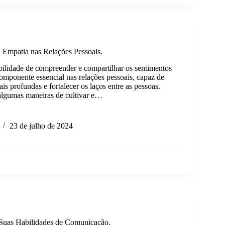
 Empatia nas Relações Pessoais.
bilidade de compreender e compartilhar os sentimentos
omponente essencial nas relações pessoais, capaz de
is profundas e fortalecer os laços entre as pessoas.
algumas maneiras de cultivar e…
ncia
23 de julho de 2024
s
s.
uas Habilidades de Comunicação.