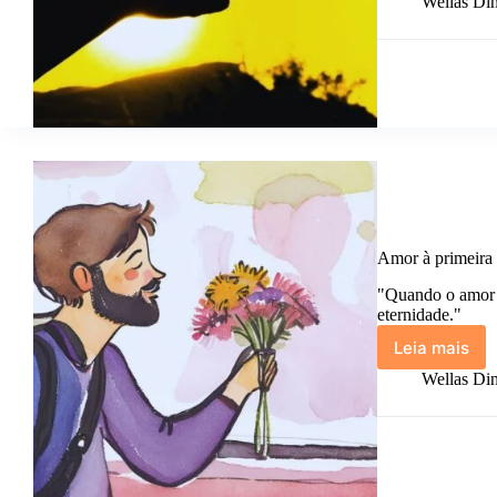
sempre
Wellas Din
prefiro
a
verdade
Amor à primeira 
"Quando o amor 
eternidade."
Leia mais
Amor
à
Wellas Din
primeira
vista.