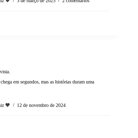
iz 🧡
3 de março de 2025
2 comentários
.
vista.
chega em segundos, mas as histórias duram uma
iz 🧡
12 de novembro de 2024