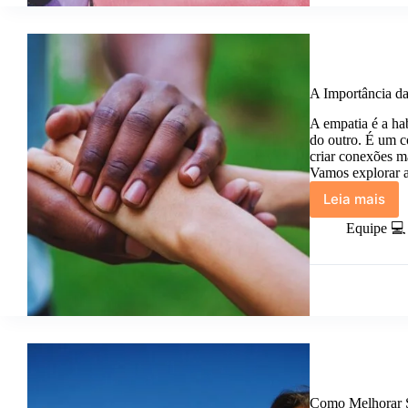
A Importância da
A empatia é a ha
do outro. É um c
criar conexões ma
Vamos explorar 
Leia mais
A
Importâ
Equipe 💻
da
Empatia
nas
Relaçõe
Pessoai
Como Melhorar S