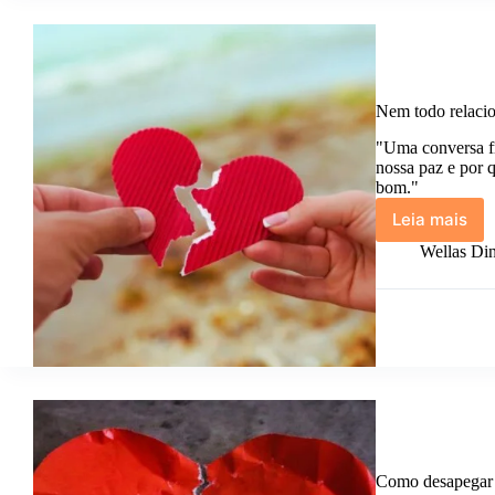
difíceis
merece
um
lugar
sagrado
Nem todo relaci
na
sua
"Uma conversa fr
vida.
nossa paz e por q
bom."
Leia mais
Nem
todo
Wellas Din
relacio
tóxico
começa
ruim.
Como desapegar d