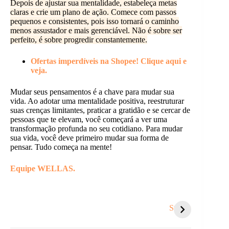
Depois de ajustar sua mentalidade, estabeleça metas
claras e crie um plano de ação. Comece com passos
pequenos e consistentes, pois isso tornará o caminho
menos assustador e mais gerenciável. Não é sobre ser
perfeito, é sobre progredir constantemente.
Ofertas imperdíveis na Shopee! Clique aqui e
veja.
Mudar seus pensamentos é a chave para mudar sua
vida. Ao adotar uma mentalidade positiva, reestruturar
suas crenças limitantes, praticar a gratidão e se cercar de
pessoas que te elevam, você começará a ver uma
transformação profunda no seu cotidiano. Para mudar
sua vida, você deve primeiro mudar sua forma de
pensar. Tudo começa na mente!
Equipe WELLAS.
5 sinais de que é
Você se respeita
5 sina
hora de um
tanto quanto
você e
Stories
recomeço.
respeita os
sabot
outros?
perceb