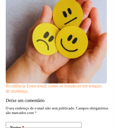
Resiliência Emocional: como se fortalecer em tempos
de mudança.
Deixe um comentário
O seu endereço de e-mail não será publicado.
Campos obrigatórios
são marcados com
*
Nome
*