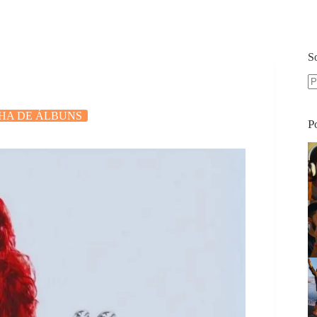
S
S
re
HA DE ÁLBUNS
P