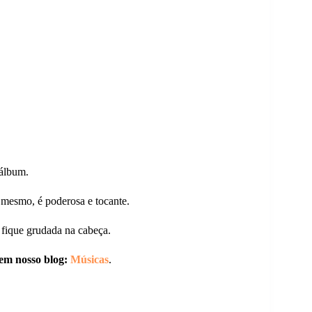
 álbum.
si mesmo, é poderosa e tocante.
 fique grudada na cabeça.
em nosso blog:
Músicas
.