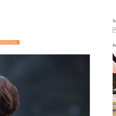
S
S
re
STENCIAL
P