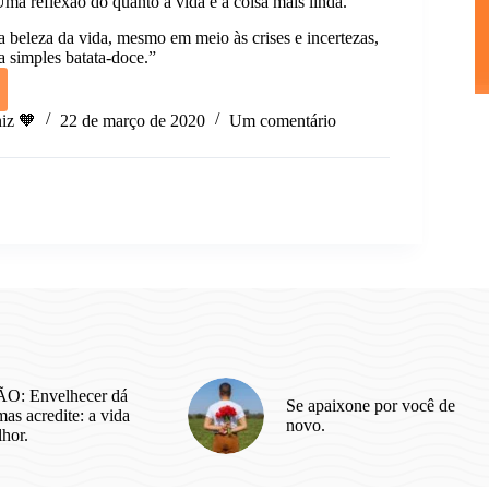
 reflexão do quanto a vida é a coisa mais linda.
a beleza da vida, mesmo em meio às crises e incertezas,
a simples batata-doce.”
ULO
iz 🧡
22 de março de 2020
Um comentário
ão
O: Envelhecer dá
Se apaixone por você de
as acredite: a vida
novo.
lhor.