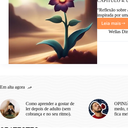
CAPÍTULO 4: Uma
“Reflexão sobre 
inspirada por um
Leia mais
CAPÍT
4:
Wellas Din
Uma
reflex
do
quanto
a
vida
é
a
coisa
mais
Em alta agora
linda.
Como aprender a gostar de
OPINIÃ
ler depois de adulto (sem
medo, m
cobrança e no seu ritmo).
fica me