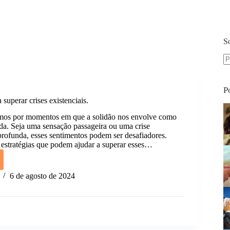
S
S
re
P
 superar crises existenciais.
mos por momentos em que a solidão nos envolve como
a. Seja uma sensação passageira ou uma crise
 profunda, esses sentimentos podem ser desafiadores.
 estratégias que podem ajudar a superar esses…
égias
6 de agosto de 2024
r
ciais.