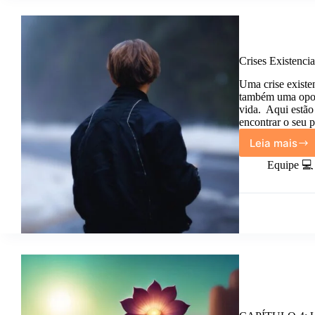
Crises Existenci
Uma crise existe
também uma oport
vida. Aqui estão 
encontrar o seu 
Leia mais
Crises
Existen
Equipe 💻
Encont
o
Seu
Propós
na
Vida.