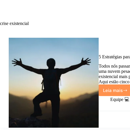
crise existencial
5 Estratégias para
Todos nós passa
uma nuvem pesad
existencial mais
Aqui estão cinco
Leia mais
5
Estrat
Equipe 💻
para
supera
crises
existen