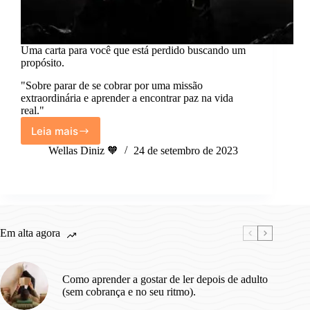
Uma carta para você que está perdido buscando um
propósito.
"Sobre parar de se cobrar por uma missão
extraordinária e aprender a encontrar paz na vida
real."
Leia mais
Uma
carta
Wellas Diniz 🧡
24 de setembro de 2023
para
você
que
está
perdido
buscando
Em alta agora
um
propósito.
Como aprender a gostar de ler depois de adulto
(sem cobrança e no seu ritmo).