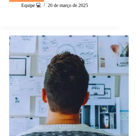
que
Equipe 💻
20 de março de 2025
é
ser
bem-
sucedido
de
verdade?