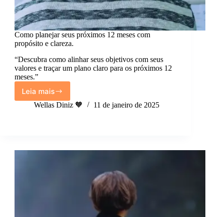
Como planejar seus próximos 12 meses com
propósito e clareza.
“Descubra como alinhar seus objetivos com seus
valores e traçar um plano claro para os próximos 12
meses.”
Leia mais
Como
planejar
Wellas Diniz 🧡
11 de janeiro de 2025
seus
próximos
12
meses
com
propósito
e
clareza.