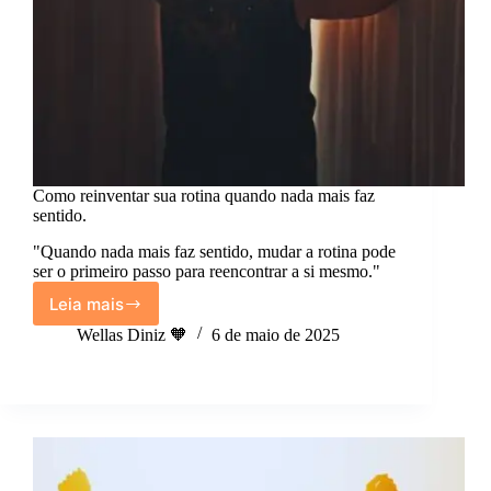
Como reinventar sua rotina quando nada mais faz
sentido.
"Quando nada mais faz sentido, mudar a rotina pode
ser o primeiro passo para reencontrar a si mesmo."
Leia mais
Como
reinventar
Wellas Diniz 🧡
6 de maio de 2025
sua
rotina
quando
nada
mais
faz
sentido.