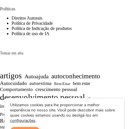
Políticas
Direitos Autorais
Política de Privacidade
Política de Indicação de produtos
Política de uso de IA
Temas em alta
artigos
autoconhecimento
Autoajuda
Autocuidado
autoestima
bem estar
Bem-Estar
crescimento pessoal
Comportamento
desenvolvimento pessoal
dicas
Motivação
Utilizamos cookies para lhe proporcionar a melhor
inspiração
produtividade
Persistência
experiência no nosso site. Você pode descobrir mais sobre
Reflexões
reflexão
Projetos autorais
quais cookies estamos usando ou desligá-los em
Saúde Mental
Reflexões de Vida
configurações
.
resiliência
superação
textos curtos
vídeos