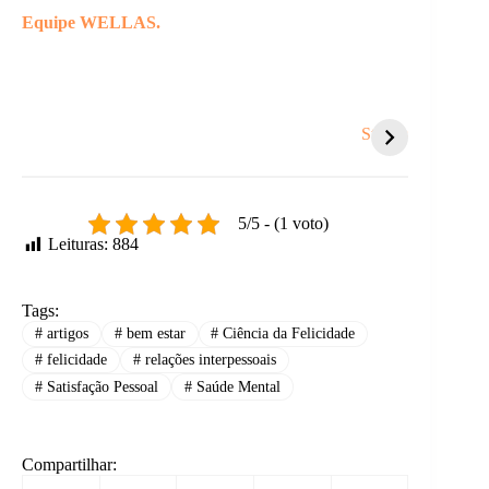
Equipe WELLAS.
Coisas que te
5 sinais de que é
Você s
sugam energia e
hora de um
tanto
Stories
você nem nota.
recomeço.
respei
outro
5/5 - (1 voto)
Leituras:
884
Tags:
#
artigos
#
bem estar
#
Ciência da Felicidade
#
felicidade
#
relações interpessoais
#
Satisfação Pessoal
#
Saúde Mental
Compartilhar: