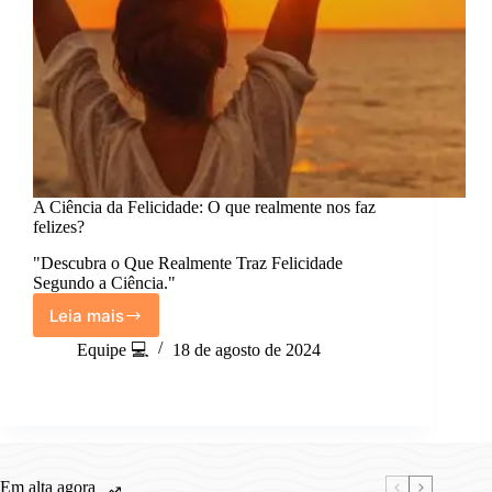
A Ciência da Felicidade: O que realmente nos faz
felizes?
"Descubra o Que Realmente Traz Felicidade
Segundo a Ciência."
Leia mais
A
Ciência
Equipe 💻
18 de agosto de 2024
da
Felicidade:
O
que
realmente
nos
Em alta agora
faz