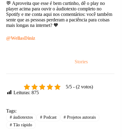
💬 Aproveita que esse é bem curtinho, dê o play no
player acima para ouvir o áudiotexto completo no
Spotify e me conta aqui nos comentários: você também
sente que as pessoas perderam a paciência para coisas
mais longas na internet? 🧡
@WellasDiniz
Sobre recomeçar.
Stories
5/5 - (2 votos)
Leituras:
875
Tags:
#
áudiotextos
#
Podcast
#
Projetos autorais
#
Tão rápido