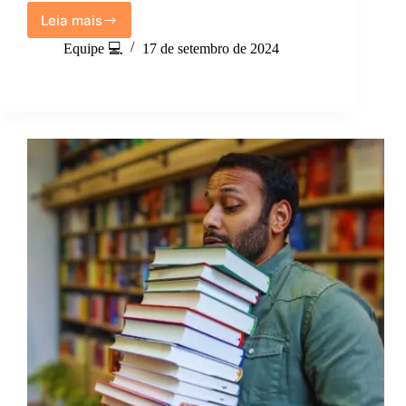
Leia mais
Como
os
Equipe 💻
17 de setembro de 2024
Livros
de
Autoconhecimento
Podem
Transformar
Sua
Vida.