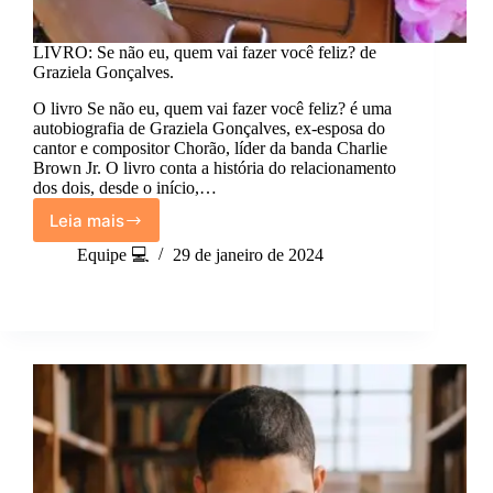
LIVRO: Se não eu, quem vai fazer você feliz? de
Graziela Gonçalves.
O livro Se não eu, quem vai fazer você feliz? é uma
autobiografia de Graziela Gonçalves, ex-esposa do
cantor e compositor Chorão, líder da banda Charlie
Brown Jr. O livro conta a história do relacionamento
dos dois, desde o início,…
Leia mais
LIVRO:
Se
Equipe 💻
29 de janeiro de 2024
não
eu,
quem
vai
fazer
você
feliz?
de
Graziela
Gonçalves.