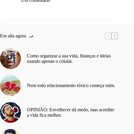
você
Um comentário
me
entende,
por
favor
me
explica,
Em alta agora
de
Pedro
Salomão.
Como organizar a sua vida, finanças e ideias
usando apenas o celular.
Nem todo relacionamento tóxico começa ruim.
OPINIÃO: Envelhecer dá medo, mas acredite:
a vida fica melhor.