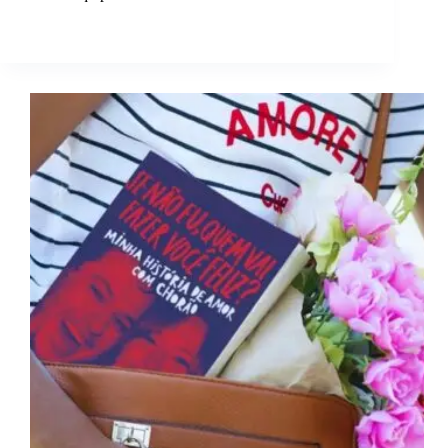
Assim
Que
Acaba,
de
Colleen
Hoover.