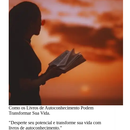
adulto
(sem
cobrança
e
no
seu
ritmo).
Como os Livros de Autoconhecimento Podem
Transformar Sua Vida.
"Desperte seu potencial e transforme sua vida com
livros de autoconhecimento."