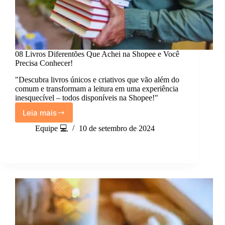
08 Livros Diferentões Que Achei na Shopee e Você
Precisa Conhecer!
"Descubra livros únicos e criativos que vão além do
comum e transformam a leitura em uma experiência
inesquecível – todos disponíveis na Shopee!"
Leia mais
08
Livros
Equipe 💻
10 de setembro de 2024
Diferentões
Que
Achei
na
Shopee
e
Você
Precisa
Conhecer!