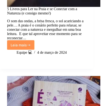
5 Livros para Ler na Praia e se Conectar com a
Natureza (e consigo mesmo!)
O som das ondas, a brisa fresca, o sol acariciando a
pele… A praia é o cenário perfeito para relaxar, se
conectar com a natureza e mergulhar em uma boa
leitura. E que tal aproveitar esse momento para se
reconectar…
Leia mais
5
Livros
Equipe 💻
4 de março de 2024
para
Ler
na
Praia
e
se
Conectar
com
a
Natureza
(e
consigo