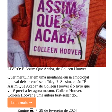
mesmo!)
LIVRO: É Assim Que Acaba, de Colleen Hoover.
Quer mergulhar em uma montanha-russa emocional
que vai deixar você sem fôlego? Se sim, então “É
Assim Que Acaba” de Colleen Hoover é o livro que
você precisa ler agora mesmo. Colleen Hoover.
Colleen Hoover é uma autora best-seller do…
Leia mais
LIVRO:
É
Equipe 💻
29 de fevereiro de 2024