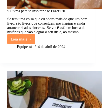
5 Livros para te Inspirar e te Fazer Rir.
Se tem uma coisa que eu adoro mais do que um bom
livro, são livros que conseguem me inspirar e ainda
arrancar risadas sinceras. Se você está em busca de
histórias que vão alegrar o seu dia e, ao mesmo…
Leia mais
5
Livros
Equipe 💻
4 de abril de 2024
para
te
Inspirar
e
te
Fazer
Rir.