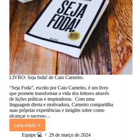
LIVRO: Seja foda! de Caio Carneiro.
“Seja Foda”, escrito por Caio Carneiro, é um livro
que promete transformar a vida dos leitores através
de lições práticas e inspiradoras. Com uma
linguagem direta e motivadora, Carneiro compartilha
suas próprias experiências e insights sobre como
alcançar o sucesso…
Leia mais
LIVRO:
Seja
Equipe 💻
29 de março de 2024
foda!