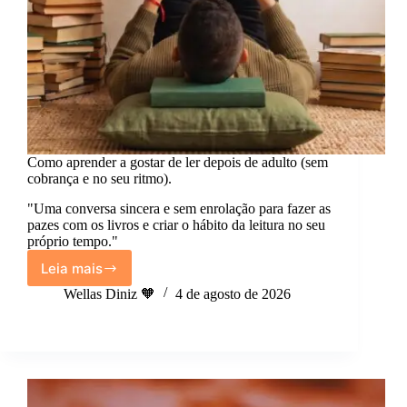
Como aprender a gostar de ler depois de adulto (sem
cobrança e no seu ritmo).
"Uma conversa sincera e sem enrolação para fazer as
pazes com os livros e criar o hábito da leitura no seu
próprio tempo."
Leia mais
Como
aprender
Wellas Diniz 🧡
4 de agosto de 2026
a
gostar
de
ler
depois
de