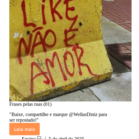
Frases pelas ruas (01)
"Baixe, compartilhe e marque @WellasDiniz para
ser repostado!"
Leia mais
Frases
pelas
Equipe 💻
5 de abril de 2025