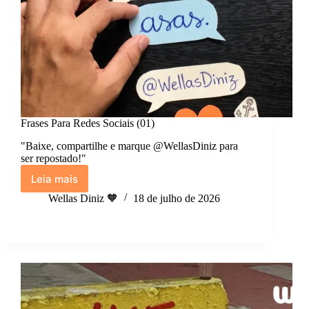
Frases Para Redes Sociais (01)
"Baixe, compartilhe e marque @WellasDiniz para
ser repostado!"
Leia mais
Frases
Para
Wellas Diniz 🧡
18 de julho de 2026
Redes
Sociais
(01)