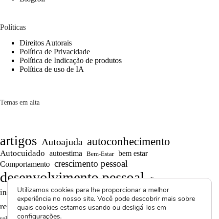
Políticas
Direitos Autorais
Política de Privacidade
Política de Indicação de produtos
Política de uso de IA
Temas em alta
artigos
autoconhecimento
Autoajuda
Autocuidado
autoestima
bem estar
Bem-Estar
crescimento pessoal
Comportamento
desenvolvimento pessoal
dicas
Motivação
Utilizamos cookies para lhe proporcionar a melhor
inspiração
produtividade
Projetos autorais
experiência no nosso site. Você pode descobrir mais sobre
Reflexões
Reflexões de Vida
reflexão
quais cookies estamos usando ou desligá-los em
configurações
.
Saúde Mental
superação
resiliência
relacionamentos