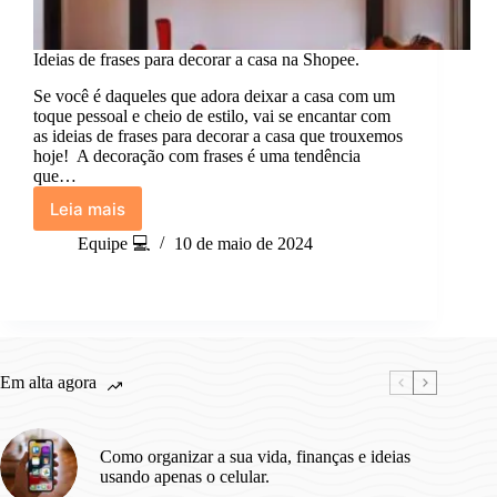
Ideias de frases para decorar a casa na Shopee.
Se você é daqueles que adora deixar a casa com um
toque pessoal e cheio de estilo, vai se encantar com
as ideias de frases para decorar a casa que trouxemos
hoje! A decoração com frases é uma tendência
que…
Leia mais
Ideias
de
Equipe 💻
10 de maio de 2024
frases
para
decorar
a
casa
na
Em alta agora
Shopee.
Como organizar a sua vida, finanças e ideias
usando apenas o celular.