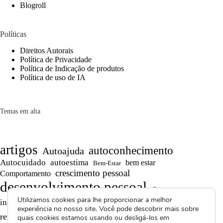
Blogroll
Políticas
Direitos Autorais
Política de Privacidade
Política de Indicação de produtos
Política de uso de IA
Temas em alta
artigos
autoconhecimento
Autoajuda
Autocuidado
autoestima
bem estar
Bem-Estar
crescimento pessoal
Comportamento
desenvolvimento pessoal
dicas
Utilizamos cookies para lhe proporcionar a melhor
Motivação
inspiração
produtividade
Projetos autorais
experiência no nosso site. Você pode descobrir mais sobre
Reflexões
Reflexões de Vida
reflexão
quais cookies estamos usando ou desligá-los em