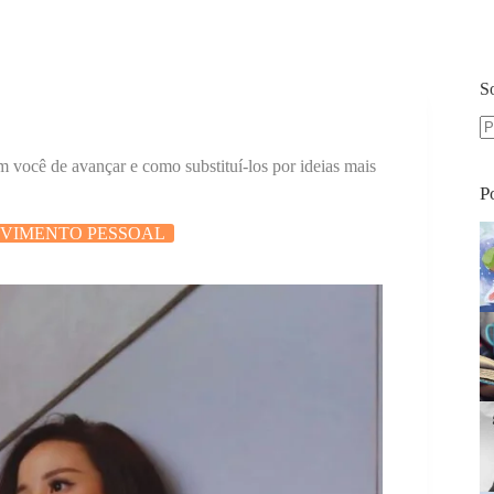
S
S
você de avançar e como substituí-los por ideias mais
re
P
VIMENTO PESSOAL