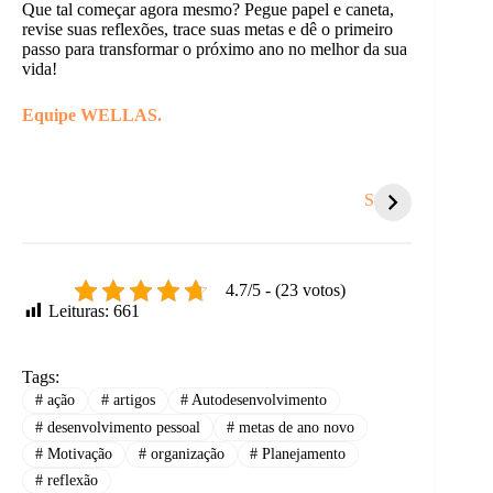
Que tal começar agora mesmo? Pegue papel e caneta,
revise suas reflexões, trace suas metas e dê o primeiro
passo para transformar o próximo ano no melhor da sua
vida!
Equipe WELLAS.
5 sinais de que é
Você se respeita
A dife
hora de um
tanto quanto
estar
Stories
recomeço.
respeita os
ser pr
outros?
4.7/5 - (23 votos)
Leituras:
661
Tags:
#
ação
#
artigos
#
Autodesenvolvimento
#
desenvolvimento pessoal
#
metas de ano novo
#
Motivação
#
organização
#
Planejamento
#
reflexão