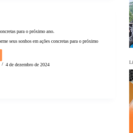
.
oncretas para o próximo ano.
forme seus sonhos em ações concretas para o próximo
ua
L
4 de dezembro de 2024
tas
o