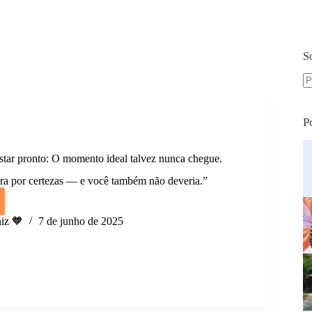
S
S
re
P
estar pronto: O momento ideal talvez nunca chegue.
ra por certezas — e você também não deveria.”
iz 🧡
7 de junho de 2025
r
to