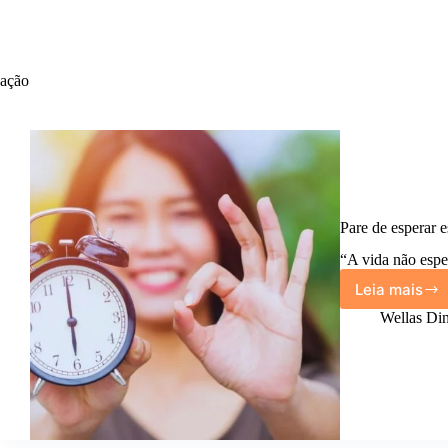
ação
Pare de esperar 
“A vida não espe
Leia mais
Pare
de
Wellas Din
espera
estar
pronto:
O
momen
ideal