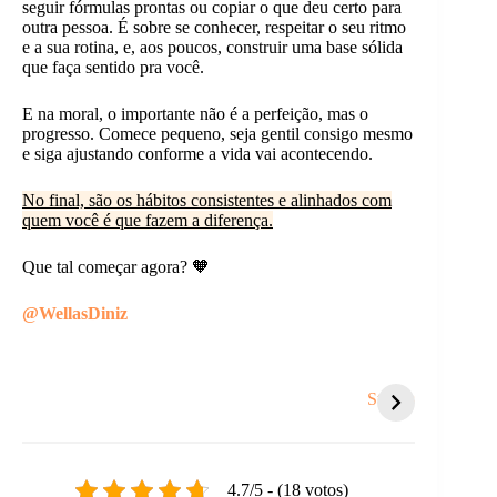
seguir fórmulas prontas ou copiar o que deu certo para
outra pessoa. É sobre se conhecer, respeitar o seu ritmo
e a sua rotina, e, aos poucos, construir uma base sólida
que faça sentido pra você.
E na moral, o importante não é a perfeição, mas o
progresso. Comece pequeno, seja gentil consigo mesmo
e siga ajustando conforme a vida vai acontecendo.
No final, são os hábitos consistentes e alinhados com
quem você é que fazem a diferença.
Que tal começar agora? 🧡
@WellasDiniz
Coisas que te
5 sinais de que é
Você s
sugam energia e
hora de um
tanto
Stories
você nem nota.
recomeço.
respei
outro
4.7/5 - (18 votos)