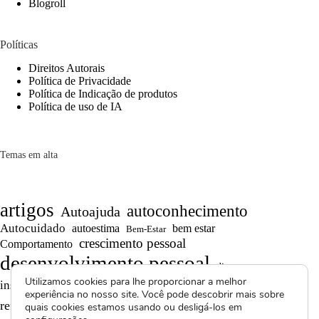
Blogroll
Políticas
Direitos Autorais
Política de Privacidade
Política de Indicação de produtos
Política de uso de IA
Temas em alta
artigos
autoconhecimento
Autoajuda
Autocuidado
autoestima
bem estar
Bem-Estar
crescimento pessoal
Comportamento
desenvolvimento pessoal
dicas
Motivação
Utilizamos cookies para lhe proporcionar a melhor
inspiração
produtividade
Projetos autorais
experiência no nosso site. Você pode descobrir mais sobre
Reflexões
Reflexões de Vida
reflexão
quais cookies estamos usando ou desligá-los em