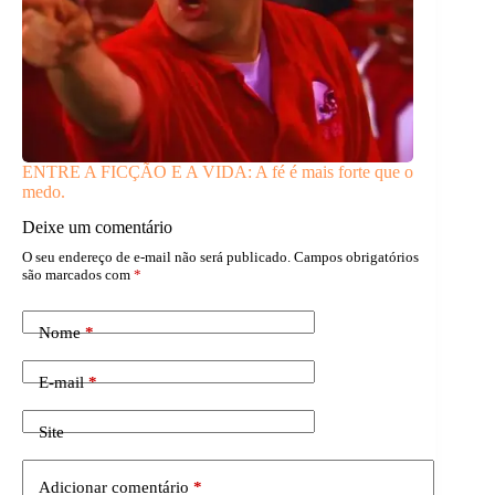
ENTRE A FICÇÃO E A VIDA: A fé é mais forte que o
medo.
Deixe um comentário
O seu endereço de e-mail não será publicado.
Campos obrigatórios
são marcados com
*
Nome
*
E-mail
*
Site
Adicionar comentário
*