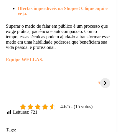
Ofertas imperdíveis na Shopee! Clique aqui e
veja.
Superar o medo de falar em público é um processo que
exige prática, paciência e autocompaixão. Com o
tempo, essas técnicas podem ajudá-lo a transformar esse
medo em uma habilidade poderosa que beneficiará sua
vida pessoal e profissional.
Equipe WELLAS.
5 sinais de que é
Você se respeita
5 sina
hora de um
tanto quanto
você e
Stories
recomeço.
respeita os
sabot
outros?
perceb
4.6/5 - (15 votos)
Leituras:
721
Tags: