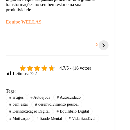
transformações no seu bem-estar e na sua
produtividade.
Equipe WELLAS.
Coisas que te
5 sinais de que é
Você s
sugam energia e
hora de um
tanto
Stories
você nem nota.
recomeço.
respei
outro
4.7/5 - (16 votos)
Leituras:
722
Tags:
#
artigos
#
Autoajuda
#
Autocuidado
#
bem estar
#
desenvolvimento pessoal
#
Desintoxicação Digital
#
Equilíbrio Digital
#
Motivação
#
Saúde Mental
#
Vida Saudável