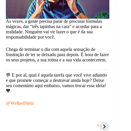
Às vezes, a gente precisa parar de procurar fórmulas
mágicas, dar “três tapinhas na cara” e acordar para a
realidade. Ninguém vai vir fazer o que é da sua
responsabilidade por você.
Chega de terminar o dia com aquela sensação de
frustração de ter se deixado para depois. É hora de fazer
os seus projetos, a sua rotina e a sua vida acontecerem.
💬 E por aí, qual é aquela tarefa que você vive adiando
e que promete começar a destravar ainda hoje? Deixe
seu comentário aqui embaixo, vamos trocar essa ideia!
🧡
@WellasDiniz
Coisas que te
Como lidar com
5 sina
sugam energia e
pensamentos
você p
Stories
você nem nota.
negativos em
desace