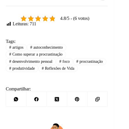
momentos
difíceis.
4.8/5 - (6 votos)
Leituras:
711
Tags:
#
artigos
#
autoconhecimento
#
Como superar a procrastinação
#
desenvolvimento pessoal
#
foco
#
procrastinação
#
produtividade
#
Reflexões de Vida
Compartilhar: