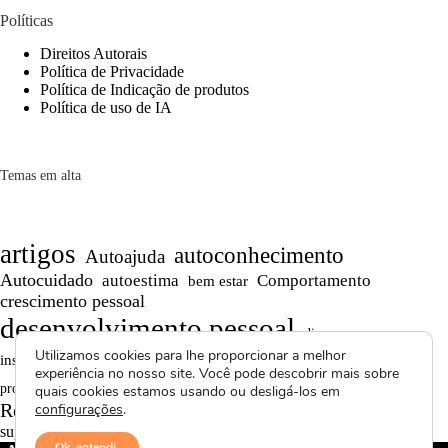
Políticas
Direitos Autorais
Política de Privacidade
Política de Indicação de produtos
Política de uso de IA
Temas em alta
artigos
autoconhecimento
Autoajuda
Autocuidado
autoestima
Comportamento
bem estar
crescimento pessoal
desenvolvimento pessoal
dicas
Motivação
Utilizamos cookies para lhe proporcionar a melhor
inspiração
Maturidade
Persistência
experiência no nosso site. Você pode descobrir mais sobre
Reflexões
reflexão
produtividade
Projetos autorais
quais cookies estamos usando ou desligá-los em
Reflexões de Vida
Saúde Mental
configurações
.
relacionamentos
superação
textos curtos
vídeos
Ok, entendi.