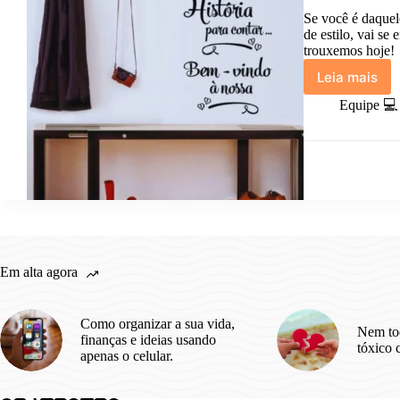
Se você é daquel
de estilo, vai se
trouxemos hoje!
Leia mais
Ideias
de
Equipe 💻
frases
para
decorar
a
casa
na
Shopee.
Em alta agora
Como organizar a sua vida,
Nem to
finanças e ideias usando
tóxico 
apenas o celular.