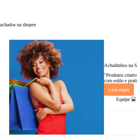
achados na shopee
Achadinhos na S
"Produtos criativ
com estilo e prat
Leia mais
Achadin
na
Equipe 💻
Shopee
(01):
Almofa
Divertid