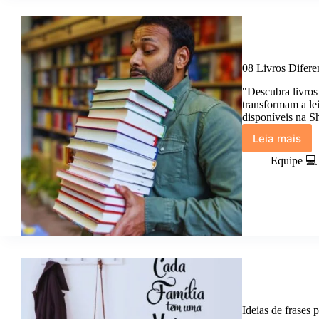
08 Livros Difere
"Descubra livros
transformam a le
disponíveis na S
Leia mais
08
Livros
Equipe 💻
Diferen
Que
Achei
na
Shopee
e
Você
Precisa
Conhece
Ideias de frases 