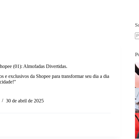
S
S
re
P
hopee (01): Almofadas Divertidas.
os e exclusivos da Shopee para transformar seu dia a dia
icidade!"
hos
30 de abril de 2025
das
as.