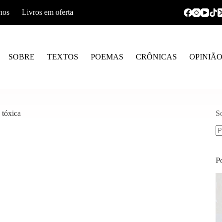
hos
Livros em oferta
SOBRE
TEXTOS
POEMAS
CRÔNICAS
OPINIÃ
 tóxica
S
S
re
P