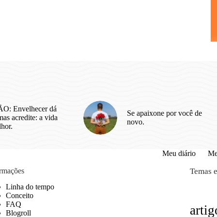
O: Envelhecer dá
Se apaixone por você de
as acredite: a vida
novo.
lhor.
Meu diário
Me
ormações
Temas e
Linha do tempo
Conceito
FAQ
artig
Blogroll