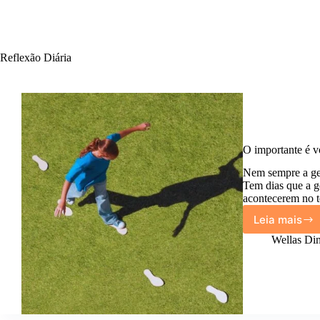
Reflexão Diária
O importante é v
Nem sempre a gen
Tem dias que a ge
acontecerem no t
Leia mais
O
import
Wellas Din
é
você
seguir.