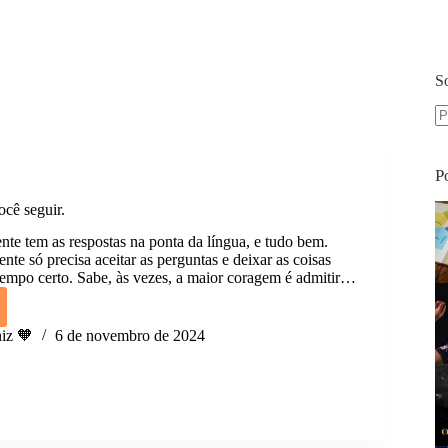
S
S
re
P
ocê seguir.
te tem as respostas na ponta da língua, e tudo bem.
nte só precisa aceitar as perguntas e deixar as coisas
empo certo. Sabe, às vezes, a maior coragem é admitir…
ante
iz 🧡
6 de novembro de 2024