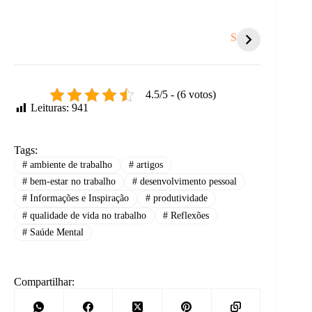
Coisas que te
5 sinais de que é
Você s
sugam energia e
hora de um
tanto
Stories
você nem nota.
recomeço.
respei
outro
4.5/5 - (6 votos)
Leituras:
941
Tags:
#
ambiente de trabalho
#
artigos
#
bem-estar no trabalho
#
desenvolvimento pessoal
#
Informações e Inspiração
#
produtividade
#
qualidade de vida no trabalho
#
Reflexões
#
Saúde Mental
Compartilhar: