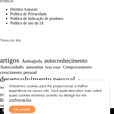
Políticas
Direitos Autorais
Política de Privacidade
Política de Indicação de produtos
Política de uso de IA
Temas em alta
artigos
autoconhecimento
Autoajuda
Autocuidado
Comportamento
autoestima
bem estar
crescimento pessoal
desenvolvimento pessoal
dicas
Motivação
Utilizamos cookies para lhe proporcionar a melhor
inspiração
Maturidade
Persistência
experiência no nosso site. Você pode descobrir mais sobre
Reflexões
reflexão
Projetos autorais
produtividade
quais cookies estamos usando ou desligá-los em
Saúde Mental
Reflexões de Vida
configurações
.
relacionamentos
superação
textos curtos
vídeos
Ok, entendi.
Avctoris Copyright ©
2026 -
WELLAS | Pensamentos &