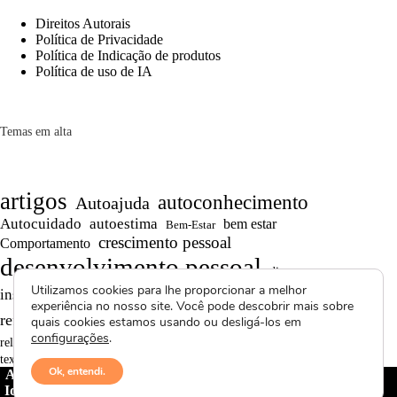
Direitos Autorais
Política de Privacidade
Política de Indicação de produtos
Política de uso de IA
Temas em alta
artigos
autoconhecimento
Autoajuda
Autocuidado
autoestima
bem estar
Bem-Estar
crescimento pessoal
Comportamento
desenvolvimento pessoal
dicas
Motivação
Utilizamos cookies para lhe proporcionar a melhor
inspiração
produtividade
Projetos autorais
experiência no nosso site. Você pode descobrir mais sobre
Reflexões
Reflexões de Vida
reflexão
quais cookies estamos usando ou desligá-los em
configurações
.
Saúde Mental
superação
resiliência
relacionamentos
textos curtos
vídeos
Ok, entendi.
Avctoris Copyright ©
2026 -
WELLAS | Pensamentos &
Ideias
- Todos os direitos reservados | Proibida cópia total ou