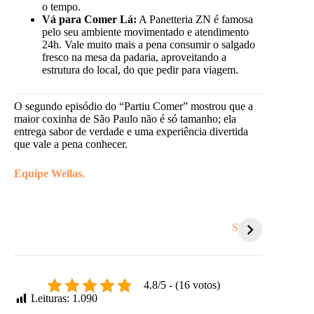
o tempo.
Vá para Comer Lá:
A Panetteria ZN é famosa
pelo seu ambiente movimentado e atendimento
24h. Vale muito mais a pena consumir o salgado
fresco na mesa da padaria, aproveitando a
estrutura do local, do que pedir para viagem.
O segundo episódio do “Partiu Comer” mostrou que a
maior coxinha de São Paulo não é só tamanho; ela
entrega sabor de verdade e uma experiência divertida
que vale a pena conhecer.
Equipe Wellas.
Achadinhos na
Coisas que te
5 sina
Shopee para o seu
sugam energia e
hora 
Stories
Natal!
você nem nota.
recom
4.8/5 - (16 votos)
Leituras:
1.090