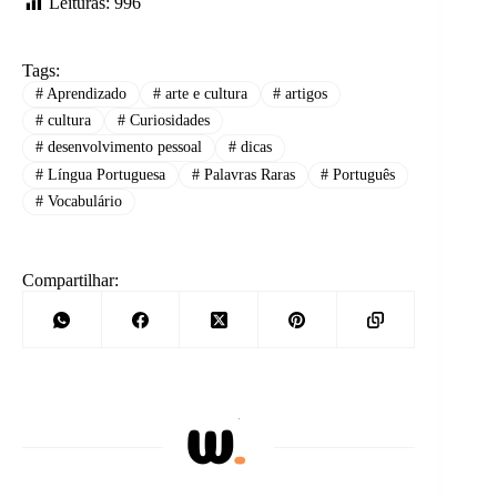
Leituras:
996
Tags:
#
Aprendizado
#
arte e cultura
#
artigos
#
cultura
#
Curiosidades
#
desenvolvimento pessoal
#
dicas
#
Língua Portuguesa
#
Palavras Raras
#
Português
#
Vocabulário
Compartilhar: