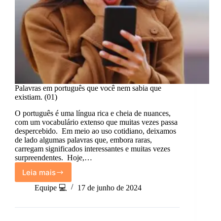
Palavras em português que você nem sabia que
existiam. (01)
O português é uma língua rica e cheia de nuances,
com um vocabulário extenso que muitas vezes passa
despercebido. Em meio ao uso cotidiano, deixamos
de lado algumas palavras que, embora raras,
carregam significados interessantes e muitas vezes
surpreendentes. Hoje,…
Leia mais
Palavras
em
Equipe 💻
17 de junho de 2024
português
que
você