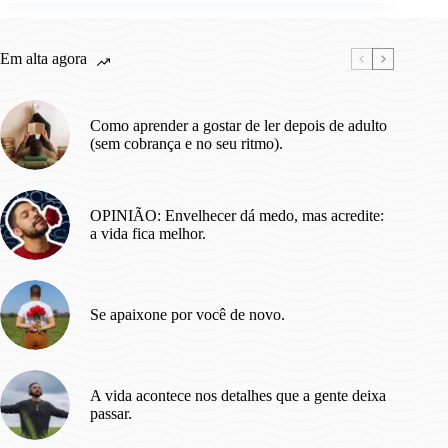
nem
sabia
que
Em alta agora
existiam.
(01)
Como aprender a gostar de ler depois de adulto
(sem cobrança e no seu ritmo).
OPINIÃO: Envelhecer dá medo, mas acredite:
a vida fica melhor.
Se apaixone por você de novo.
A vida acontece nos detalhes que a gente deixa
passar.