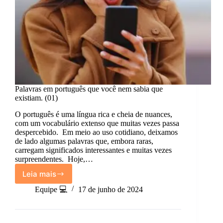
Palavras em português que você nem sabia que
existiam. (01)
O português é uma língua rica e cheia de nuances,
com um vocabulário extenso que muitas vezes passa
despercebido. Em meio ao uso cotidiano, deixamos
de lado algumas palavras que, embora raras,
carregam significados interessantes e muitas vezes
surpreendentes. Hoje,…
Leia mais
Palavras
em
Equipe 💻
17 de junho de 2024
português
que
você