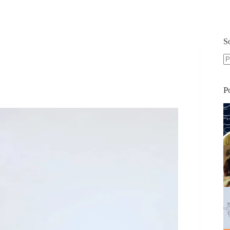
S
S
re
P