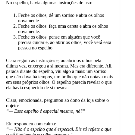
No espelho, havia algumas instruções de uso:
Feche os olhos, dê um sorriso e abra os olhos
novamente.
Feche os olhos, faça uma careta e abra os olhos
novamente.
Feche os olhos, pense em alguém que você
precisa cuidar e, ao abrir os olhos, você verá essa
pessoa no espelho.
Clara seguiu as instruções e, ao abrir os olhos pela
última vez, enxergou a si mesma. Mas era diferente. Ali,
parada diante do espelho, viu algo a mais: um sorriso
que não dava há tempos, um brilho que não notava mais
em seus próprios olhos. O espelho parecia revelar o que
ela havia esquecido de si mesma.
Clara, emocionada, perguntou ao dono da loja sobre o
objeto:
“— Esse espelho é especial mesmo, né?”
Ele respondeu com calma:
“— Não é o espelho que é especial. Ele só reflete o que
você finalmente escolhe enxergar.”