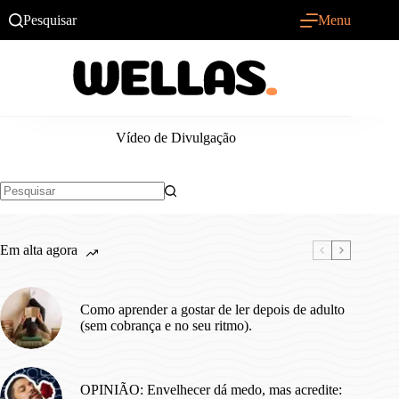
Pular
Pesquisar
Menu
para
o
conteúdo
Vídeo de Divulgação
Sem
resultados
Em alta agora
Como aprender a gostar de ler depois de adulto
(sem cobrança e no seu ritmo).
OPINIÃO: Envelhecer dá medo, mas acredite: