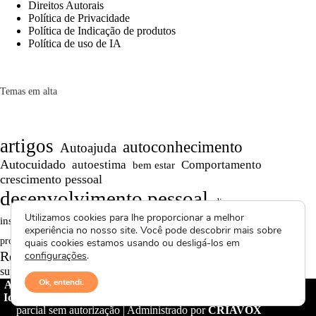
Direitos Autorais
Política de Privacidade
Política de Indicação de produtos
Política de uso de IA
Temas em alta
artigos
autoconhecimento
Autoajuda
Autocuidado
autoestima
Comportamento
bem estar
crescimento pessoal
desenvolvimento pessoal
dicas
Motivação
Utilizamos cookies para lhe proporcionar a melhor
inspiração
Maturidade
Persistência
experiência no nosso site. Você pode descobrir mais sobre
Reflexões
reflexão
produtividade
Projetos autorais
quais cookies estamos usando ou desligá-los em
Reflexões de Vida
Saúde Mental
configurações
.
relacionamentos
superação
textos curtos
vídeos
Ok, entendi.
Avctoris Copyright ©
2026 -
WELLAS | Pensamentos &
Ideias
- Todos os direitos reservados | Proibida cópia total ou
parcial sem autorização | Administrado por
CRIAVOX