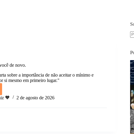
S
S
re
P
você de novo.
rta sobre a importância de não aceitar o mínimo e
por si mesmo em primeiro lugar."
ne
iz 🧡
2 de agosto de 2026