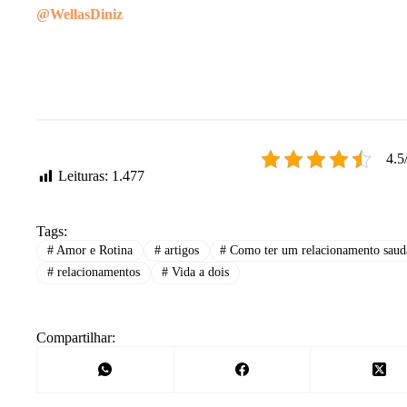
@WellasDiniz
Por que você
sempre atrai
mesmo tipo 
pessoa?
4.5
Leituras:
1.477
Tags:
#
Amor e Rotina
#
artigos
#
Como ter um relacionamento saud
#
relacionamentos
#
Vida a dois
Compartilhar: