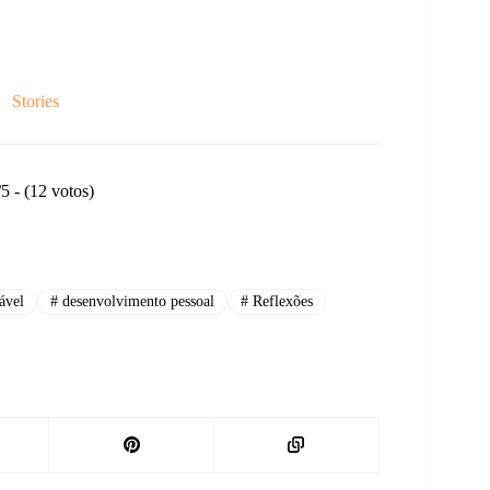
 o
Stories
de
/5 - (12 votos)
ável
#
desenvolvimento pessoal
#
Reflexões