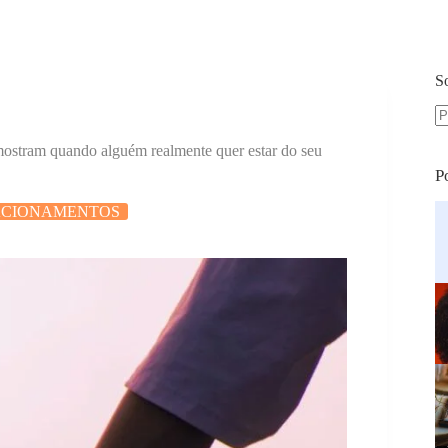
S
S
 mostram quando alguém realmente quer estar do seu
re
P
ACIONAMENTOS