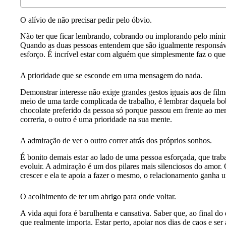
O alívio de não precisar pedir pelo óbvio.
Não ter que ficar lembrando, cobrando ou implorando pelo míni
Quando as duas pessoas entendem que são igualmente responsáveis
esforço. É incrível estar com alguém que simplesmente faz o que 
A prioridade que se esconde em uma mensagem do nada.
Demonstrar interesse não exige grandes gestos iguais aos de fi
meio de uma tarde complicada de trabalho, é lembrar daquela bob
chocolate preferido da pessoa só porque passou em frente ao m
correria, o outro é uma prioridade na sua mente.
A admiração de ver o outro correr atrás dos próprios sonhos.
É bonito demais estar ao lado de uma pessoa esforçada, que trab
evoluir. A admiração é um dos pilares mais silenciosos do amor
crescer e ela te apoia a fazer o mesmo, o relacionamento ganha u
O acolhimento de ter um abrigo para onde voltar.
A vida aqui fora é barulhenta e cansativa. Saber que, ao final d
que realmente importa. Estar perto, apoiar nos dias de caos e s