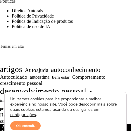
Políticas
Direitos Autorais
Política de Privacidade
Política de Indicação de produtos
Política de uso de IA
Temas em alta
artigos
autoconhecimento
Autoajuda
Autocuidado
Comportamento
autoestima
bem estar
crescimento pessoal
desenvolvimento pessoal
dicas
Motivação
Utilizamos cookies para lhe proporcionar a melhor
inspiração
Maturidade
Persistência
experiência no nosso site. Você pode descobrir mais sobre
Reflexões
reflexão
Projetos autorais
produtividade
quais cookies estamos usando ou desligá-los em
Saúde Mental
Reflexões de Vida
configurações
.
relacionamentos
superação
textos curtos
vídeos
Ok, entendi.
Avctoris Copyright ©
2026 -
WELLAS | Pensamentos &