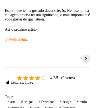
Espero que tenha gostado dessa seleção. Nem sempre a
tatuagem precisa ter um significado, o mais importante é
você gostar do que tatuou.
Até o próximo artigo.
@WellasDiniz
Achadinhos na
Coisas que te
5 sina
Shopee para o seu
sugam energia e
hora 
Stories
Natal!
você nem nota.
recom
4.2/5 - (9 votos)
Leituras:
1.592
Tags:
#
arte
#
artigos
#
Desenhos
#
design
#
estilo
#
inspiração
#
listas
#
tatto
#
Tatuagens