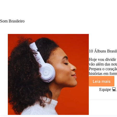
Som Brasileiro
10 Álbuns Brasil
Hoje vou dividir
vão além das not
Prepara o coraçã
histórias em for
Leia mais
10
Álbuns
Equipe 💻
Brasilei
Conceit
que
Contam
História