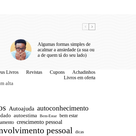
Algumas formas simples de
acalmar a ansiedade (a sua ou
a de quem tá do seu lado)
us Livros
Revistas
Cupons
Achadinhos
Livros em oferta
m alta
os
autoconhecimento
Autoajuda
idado
autoestima
bem estar
Bem-Estar
crescimento pessoal
amento
nvolvimento pessoal
dicas