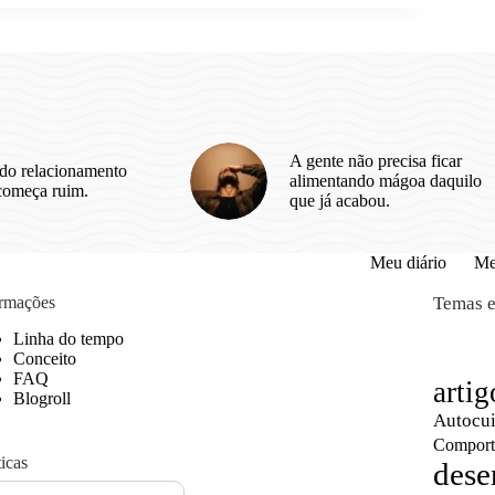
A gente não precisa ficar
do relacionamento
alimentando mágoa daquilo
começa ruim.
que já acabou.
Meu diário
Me
ormações
Temas e
Linha do tempo
Conceito
FAQ
artig
Blogroll
Autocu
Comport
ticas
dese