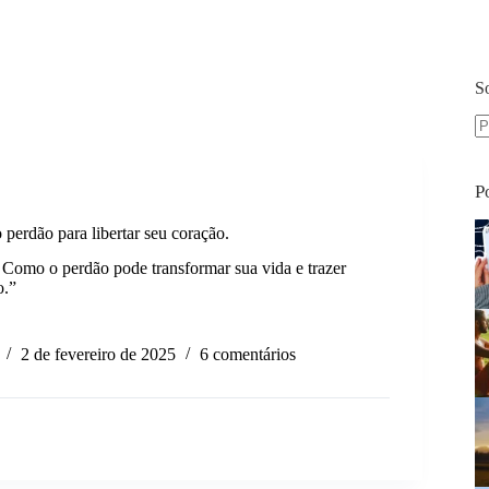
S
S
re
P
perdão para libertar seu coração.
omo o perdão pode transformar sua vida e trazer
o.”
r
2 de fevereiro de 2025
6 comentários
.