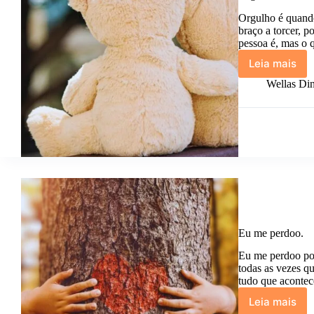
Orgulho é quando
braço a torcer, 
pessoa é, mas o 
Leia mais
Orgulho
é
Wellas Din
Eu me perdoo.
Eu me perdoo por
todas as vezes q
tudo que aconte
Leia mais
Eu