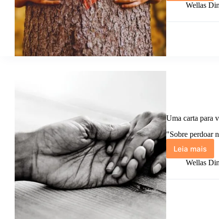
me
Wellas Din
perdoo.
Uma carta para v
"Sobre perdoar n
Leia mais
Uma
carta
Wellas Din
para
você
que
precisa
perdoar
alguém.