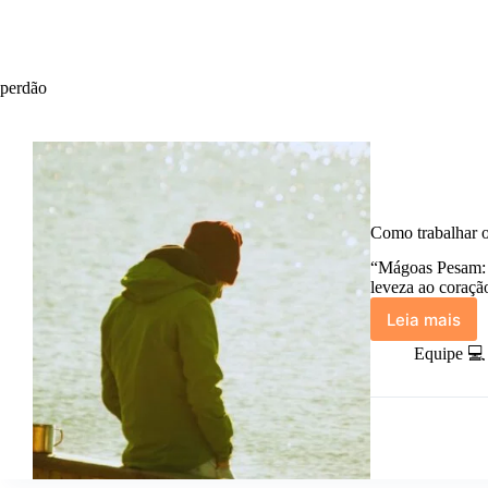
perdão
Como trabalhar o 
“Mágoas Pesam: C
leveza ao coraçã
Leia mais
Como
trabalha
Equipe 💻
o
perdão
para
libertar
seu
coração