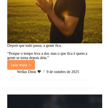
Depois que tudo passa, a gente fica.
“Porque o tempo leva a dor, mas o que fica é quem a
gente se torna depois dela.”
Leia mais
Depois
que
Wellas Diniz 🧡
9 de outubro de 2025
tudo
passa,
a
gente
fica.