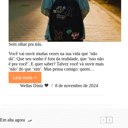
Sem olhar pra trás.
Você vai ouvir muitas vezes na sua vida que ‘não
dá’. Que seu sonho é fora da realidade, que ‘isso não
é pra você’. E quer saber? Talvez você vá ouvir mais
‘não’ do que ‘sim’. Mas pensa comigo: quem…
Leia mais
Sem
olhar
Wellas Diniz 🧡
8 de novembro de 2024
pra
trás.
Em alta agora