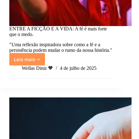
ENTRE A FICÇÃO E A VIDA: A fé é mais forte
que o medo.
"Uma reflexão inspiradora sobre como a fé e a
persistência podem mudar o rumo da nossa história."
Leia mais
ENTRE
A
Wellas Diniz 🧡
4 de julho de 2025
FICÇÃO
E
A
VIDA:
A
fé
é
mais
forte
que
o
medo.