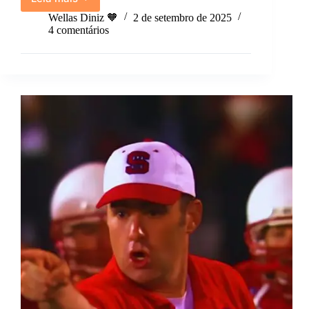
É
impressionante
Wellas Diniz 🧡
2 de setembro de 2025
a
4 comentários
força
que
a
gente
tem
quando
precisa.