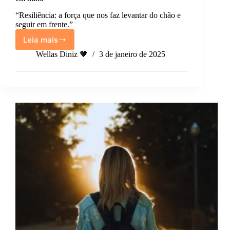
“Resiliência: a força que nos faz levantar do chão e
seguir em frente.”
Leia mais
A
minha
Wellas Diniz 🧡
3 de janeiro de 2025
resiliência
é
a
qualidade
que
mais
admiro
em
mim.