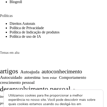
Blogroll
Políticas
Direitos Autorais
Política de Privacidade
Política de Indicação de produtos
Política de uso de IA
Temas em alta
artigos
autoconhecimento
Autoajuda
Autocuidado
Comportamento
autoestima
bem estar
crescimento pessoal
desenvolvimento pessoal
dicas
Motivação
Utilizamos cookies para lhe proporcionar a melhor
inspiração
Maturidade
Persistência
experiência no nosso site. Você pode descobrir mais sobre
Reflexões
reflexão
Projetos autorais
produtividade
quais cookies estamos usando ou desligá-los em