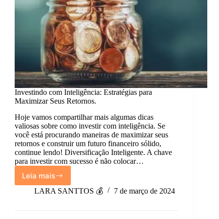
Investindo com Inteligência: Estratégias para
Maximizar Seus Retornos.
Hoje vamos compartilhar mais algumas dicas
valiosas sobre como investir com inteligência. Se
você está procurando maneiras de maximizar seus
retornos e construir um futuro financeiro sólido,
continue lendo! Diversificação Inteligente. A chave
para investir com sucesso é não colocar…
Leia mais
Investindo
com
LARA SANTTOS 💰
7 de março de 2024
Inteligência:
Estratégias
para