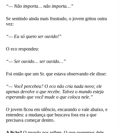
“— Não importa… não importa…”
Se sentindo ainda mais frustrado, o jovem gritou outra
vez:
“— Eu só quero ser ouvido!”
O eco respondeu:
“— Ser ouvido… ser ouvido…”
Foi então que um Sr. que estava observando ele disse:
“— Você percebeu? O eco não cria nada novo; ele
apenas devolve o que recebe. Talvez o mundo esteja
esperando que você mude o que coloca nele.”
O jovem ficou em silêncio, encarando o vale abaixo, e
entendeu: a mudança que buscava fora era a que
precisava começar dentro.
A lição?
O mundo nos reflete. O que queremos dele