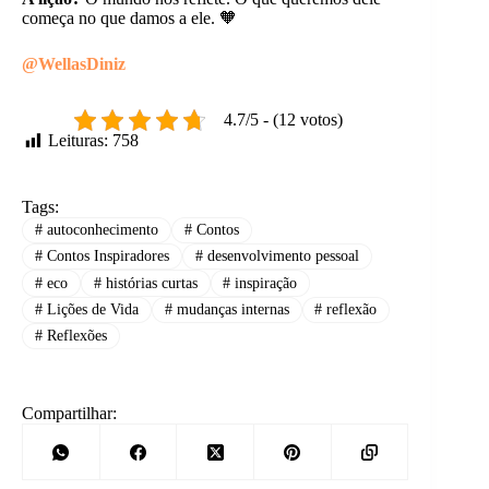
começa no que damos a ele. 🧡
@WellasDiniz
4.7/5 - (12 votos)
Leituras:
758
Tags:
#
autoconhecimento
#
Contos
#
Contos Inspiradores
#
desenvolvimento pessoal
#
eco
#
histórias curtas
#
inspiração
#
Lições de Vida
#
mudanças internas
#
reflexão
#
Reflexões
Compartilhar: