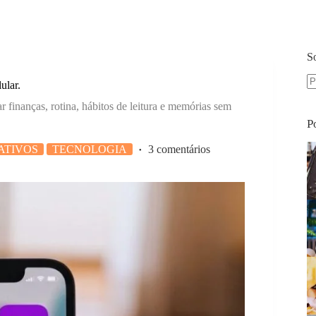
S
ular.
S
ar finanças, rotina, hábitos de leitura e memórias sem
re
P
ATIVOS
TECNOLOGIA
3 comentários